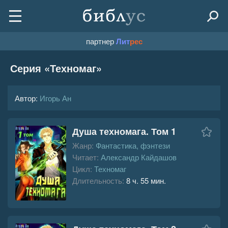
партнер
Лит
рес
Серия «
Техномаг
»
Автор:
Игорь Ан
Душа техномага. Том 1
Жанр:
Фантастика, фэнтези
Читает:
Александр Кайдашов
Цикл:
Техномаг
Длительность:
8 ч. 55 мин.