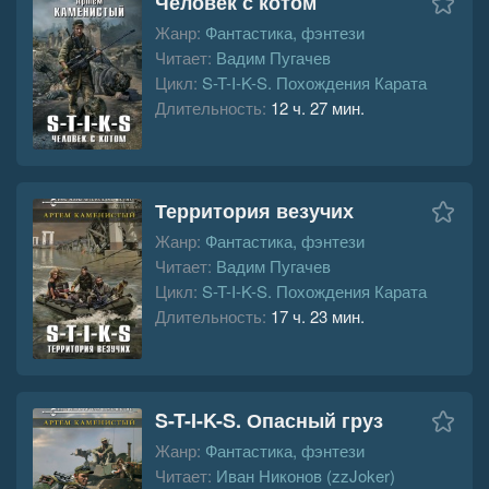
Человек с котом
Жанр:
Фантастика, фэнтези
Читает:
Вадим Пугачев
Цикл:
S-T-I-K-S. Похождения Карата
Длительность:
12 ч. 27 мин.
Территория везучих
Жанр:
Фантастика, фэнтези
Читает:
Вадим Пугачев
Цикл:
S-T-I-K-S. Похождения Карата
Длительность:
17 ч. 23 мин.
S-T-I-K-S. Опасный груз
Жанр:
Фантастика, фэнтези
Читает:
Иван Никонов (zzJoker)