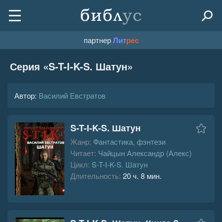
партнер
Лит
рес
Серия «
S-T-I-K-S. Шатун
»
Автор:
Василий Евстратов
S-T-I-K-S. Шатун
Жанр:
Фантастика, фэнтези
Читает:
Чайцын Александр (Алекс)
Цикл:
S-T-I-K-S. Шатун
Длительность:
20 ч. 8 мин.