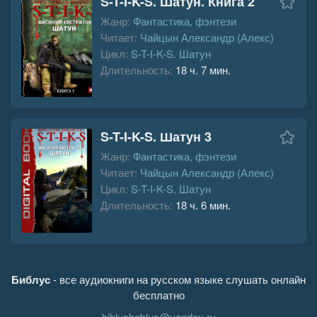
S-T-I-K-S. Шатун. Книга 2
Жанр:
Фантастика, фэнтези
Читает:
Чайцын Александр (Алекс)
Цикл:
S-T-I-K-S. Шатун
Длительность:
18 ч. 7 мин.
S-T-I-K-S. Шатун 3
Жанр:
Фантастика, фэнтези
Читает:
Чайцын Александр (Алекс)
Цикл:
S-T-I-K-S. Шатун
Длительность:
18 ч. 6 мин.
Библус
- все аудиокниги на русском языке слушать онлайн
бесплатно
biblusbablus@yandex.ru