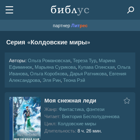
партнер
Лит
рес
Серия «
Колдовские миры
»
Авторы:
Ольга Романовская
,
Тереза Тур
,
Марина
Ефиминюк
,
Марьяна Сурикова
,
Купава Огинская
,
Ольга
Иванова
,
Ольга Коробкова
,
Дарья Ратникова
,
Евгения
Александрова
,
Эля Рин
,
Теона Рэй
Моя снежная леди
Жанр:
Фантастика, фэнтези
Читает:
Виктория Бесполуденнова
Цикл:
Колдовские миры
Длительность:
8 ч. 26 мин.