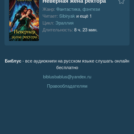
Неверная жена ректора
Жанр:
Фантастика, фэнтези
Читает:
Sibiryak
и ещё 1
Цикл:
Эраллия
Длительность:
8 ч. 23 мин.
Библус
- все аудиокниги на русском языке слушать онлайн
бесплатно
biblusbablus@yandex.ru
Правообладателям