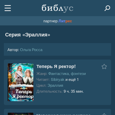
партнер
Лит
рес
Серия «
Эраллия
»
Автор:
Ольга Росса
Теперь Я ректор!
Жанр:
Фантастика, фэнтези
Читает:
Sibiryak
и ещё 1
Цикл:
Эраллия
Длительность:
9 ч. 35 мин.