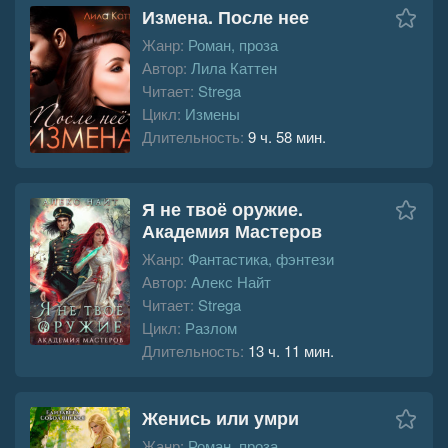
Измена. После нее
Жанр:
Роман, проза
Автор:
Лила Каттен
Читает:
Strega
Цикл:
Измены
Длительность:
9 ч. 58 мин.
Я не твоё оружие.
Академия Мастеров
Жанр:
Фантастика, фэнтези
Автор:
Алекс Найт
Читает:
Strega
Цикл:
Разлом
Длительность:
13 ч. 11 мин.
Женись или умри
Жанр:
Роман, проза