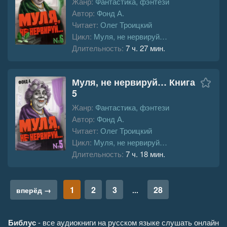
Жанр:
Фантастика, фэнтези
Автор:
Фонд А.
Читает:
Олег Троицкий
Цикл:
Муля, не нервируй…
Длительность:
7 ч. 27 мин.
Муля, не нервируй… Книга
5
Жанр:
Фантастика, фэнтези
Автор:
Фонд А.
Читает:
Олег Троицкий
Цикл:
Муля, не нервируй…
Длительность:
7 ч. 18 мин.
1
2
3
28
вперёд →
...
Библус
- все аудиокниги на русском языке слушать онлайн