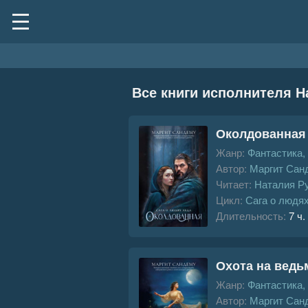
Все книги исполнителя Н
Околдованная
Жанр:
Фантастика,
Автор:
Маргит Сан
Читает:
Наталия Р
Цикл:
Сага о людя
Длительность:
7 ч.
Охота на ведь
Жанр:
Фантастика,
Автор:
Маргит Сан