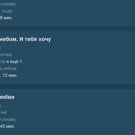
усинова
х льда
 9 мин.
небом. Я тебя хочу
а
оччиа
зов
и ещё 1
ад небом
. 13 мин.
любви
а
тинг
усинова
 43 мин.