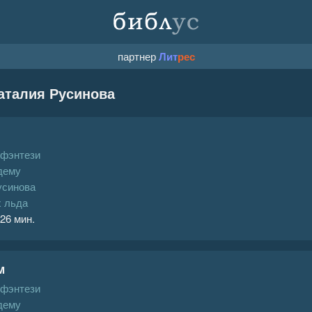
партнер
Лит
рес
аталия Русинова
 фэнтези
дему
усинова
х льда
 26 мин.
м
 фэнтези
дему