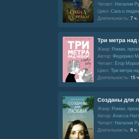
Читает:
Наталия Р
Цикл:
Сага о людя
Длительность:
7 ч.
Три метра над 
Жанр:
Роман, проз
Автор:
Федерико М
Читает:
Егор Моро
Цикл:
Три метра н
Длительность:
15 ч
Созданы для 
Жанр:
Роман, проз
Автор:
Алисса Нат
Читает:
Наталия Р
Длительность:
8 ч.