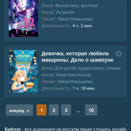
Жанр:
Фантастика, фэнтези
Автор:
Ха Ынгён
Читает:
Мила Манышева
Длительность:
4 ч. 2 мин.
Девочка, которая любила
макароны. Дело о шампуне
Жанр:
Для детей, аудиосказки, стишки
Автор:
Анна Никольская
Читает:
Мила Манышева
Длительность:
1 ч. 18 мин.
1
2
3
10
вперёд →
...
Библус
- все аудиокниги на русском языке слушать онлайн