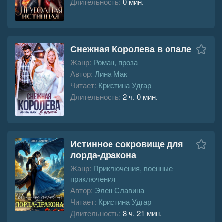
Длительность:
0 мин.
Снежная Королева в опале
Жанр:
Роман, проза
Автор:
Лина Мак
Читает:
Кристина Удгар
Длительность:
2 ч. 0 мин.
Истинное сокровище для
лорда-дракона
Жанр:
Приключения, военные
приключения
Автор:
Элен Славина
Читает:
Кристина Удгар
Длительность:
8 ч. 21 мин.