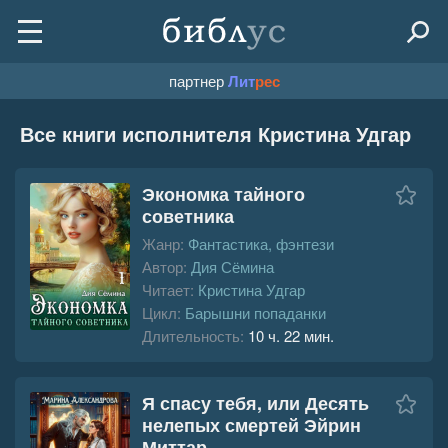
партнер
Лит
рес
Все книги исполнителя Кристина Удгар
Экономка тайного
советника
Жанр:
Фантастика, фэнтези
Автор:
Дия Сёмина
Читает:
Кристина Удгар
Цикл:
Барышни попаданки
Длительность:
10 ч. 22 мин.
Я спасу тебя, или Десять
нелепых смертей Эйрин
Миттар