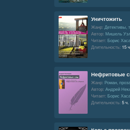
Уничтожить
Жанр:
Детективы, 
Автор:
Мишель Уэ
Читает:
Борис Хас
Длительность:
15 ч
Нефритовые 
Жанр:
Роман, проз
Автор:
Андрей Нек
Читает:
Борис Хас
Длительность:
5 ч.
Копье прозре