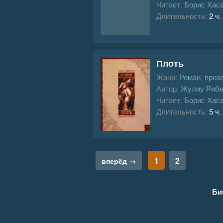
Читает:
Борис Хас
Длительность:
2 ч.
Плоть
Жанр:
Роман, проз
Автор:
Жулиу Рибе
Читает:
Борис Хас
Длительность:
5 ч.
1
2
вперёд →
Би