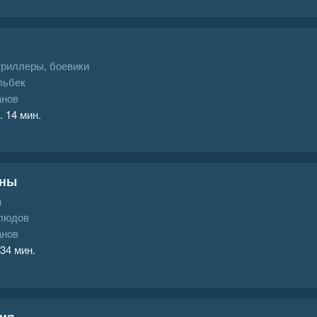
триллеры, боевики
льбек
анов
. 14 мин.
сны
а
людов
анов
 34 мин.
ния