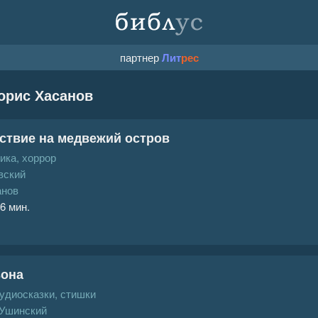
партнер
Лит
рес
орис Хасанов
ствие на медвежий остров
ика, хоррор
вский
анов
 6 мин.
ьона
аудиосказки, стишки
 Ушинский