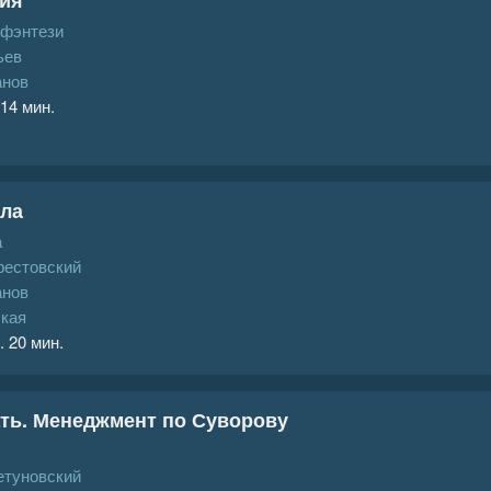
 фэнтези
ьев
анов
 14 мин.
ала
а
рестовский
анов
ская
. 20 мин.
ть. Менеджмент по Суворову
етуновский