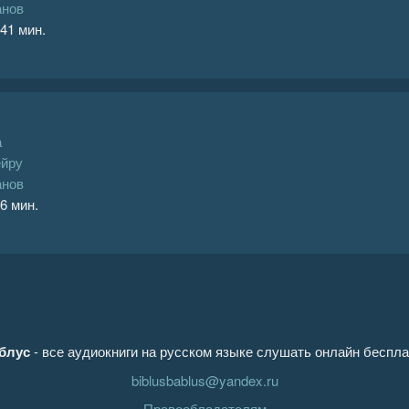
анов
 41 мин.
а
йру
анов
 6 мин.
блус
- все аудиокниги на русском языке слушать онлайн беспла
biblusbablus@yandex.ru
Правообладателям