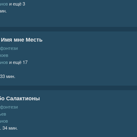
анов
и ещё 3
мин.
. Имя мне Месть
 фэнтези
лоев
анов
и ещё 17
 33 мин.
бо Салактионы
 фэнтези
ьев
анов
. 34 мин.