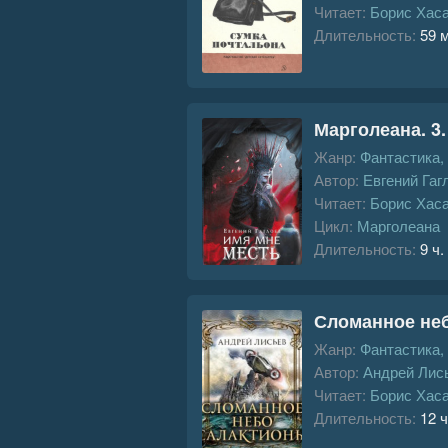
Читает:
Борис Хас
Длительность:
59 
Марголеана. 3
Жанр:
Фантастика,
Автор:
Евгений Гаг
Читает:
Борис Хас
Цикл:
Марголеана
Длительность:
9 ч.
Сломанное не
Жанр:
Фантастика,
Автор:
Андрей Лис
Читает:
Борис Хас
Длительность:
12 ч