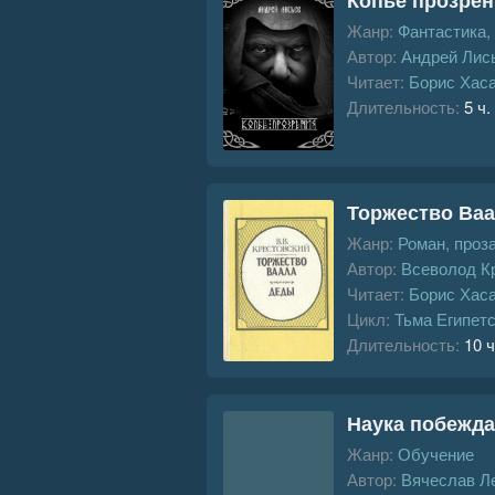
Жанр:
Фантастика,
Автор:
Андрей Лис
Читает:
Борис Хас
Длительность:
5 ч.
Торжество Ва
Жанр:
Роман, проз
Автор:
Всеволод К
Читает:
Борис Хас
Цикл:
Тьма Египет
Длительность:
10 ч
Наука побежда
Жанр:
Обучение
Автор:
Вячеслав Л