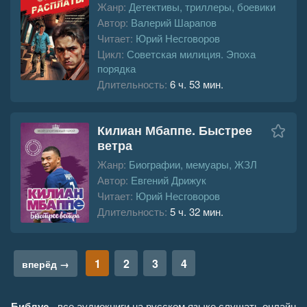
Жанр:
Детективы, триллеры, боевики
Автор:
Валерий Шарапов
Читает:
Юрий Несговоров
Цикл:
Советская милиция. Эпоха
порядка
Длительность:
6 ч. 53 мин.
Килиан Мбаппе. Быстрее
ветра
Жанр:
Биографии, мемуары, ЖЗЛ
Автор:
Евгений Дрижук
Читает:
Юрий Несговоров
Длительность:
5 ч. 32 мин.
1
2
3
4
вперёд →
Библус
- все аудиокниги на русском языке слушать онлайн