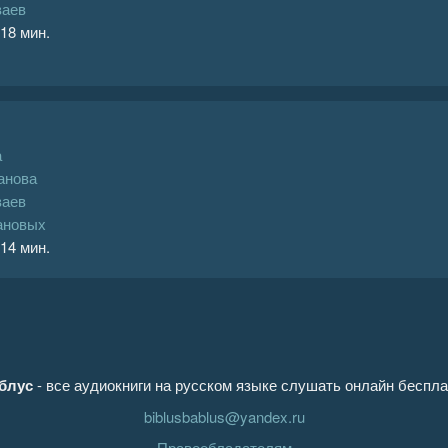
ваев
 18 мин.
а
анова
ваев
ановых
 14 мин.
блус
- все аудиокниги на русском языке слушать онлайн беспла
biblusbablus@yandex.ru
Правообладателям