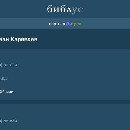
партнер
Лит
рес
ван Караваев
 фэнтези
ваев
 34 мин.
 фэнтези