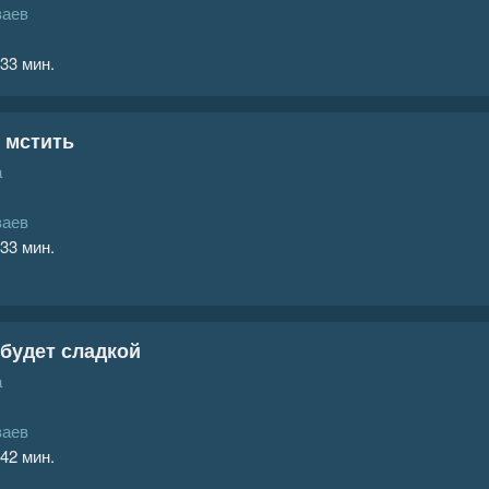
ваев
 33 мин.
у мстить
а
ваев
 33 мин.
 будет сладкой
а
ваев
 42 мин.