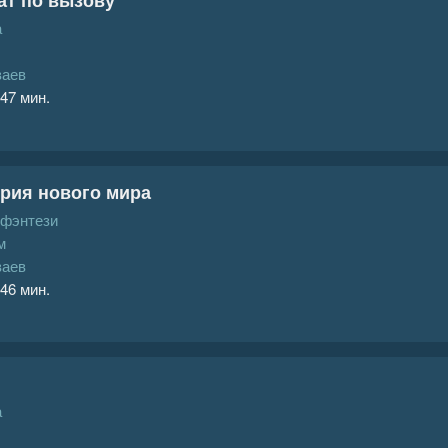
а
ваев
 47 мин.
рия нового мира
 фэнтези
м
ваев
 46 мин.
а