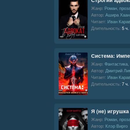
Жанр:
Роман, проз
Автор:
Ашира Хаан
Читает:
Иван Кара
Длительность:
5 ч.
Система: Импе
Жанр:
Фантастика,
Автор:
Дмитрий Ли
Читает:
Иван Кара
Длительность:
7 ч.
Я (не) игрушка
Жанр:
Роман, проз
Автор:
Клэр Вирго