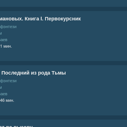
мановых. Книга I. Первокурсник
 фэнтези
м
ваев
 1 мин.
 Последний из рода Тьмы
 фэнтези
м
ваев
 46 мин.
ат по вызову