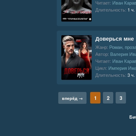
Читает:
Иван Кара
Длительность:
1 ч.
Доверься мне
Жанр:
Роман, проз
Автор:
Валерия Ив
Читает:
Иван Кара
Цикл:
Империя Им
Длительность:
3 ч.
1
2
3
вперёд →
Би