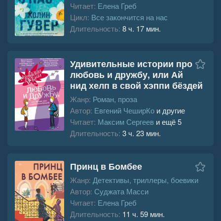
Читает:
Елена Греб
Цикл:
Все закончится на нас
Длительность:
8 ч. 17 мин.
Удивительные истории про
любовь и дружбу, или Ай
нид хелп в свой хэппи бёздей
Жанр:
Роман, проза
Автор:
Евгений ЧеширКо
и другие
Читает:
Максим Сергеев
и ещё 5
Длительность:
3 ч. 23 мин.
Принц в Бомбее
Жанр:
Детективы, триллеры, боевики
Автор:
Суджата Масси
Читает:
Елена Греб
Длительность:
11 ч. 59 мин.