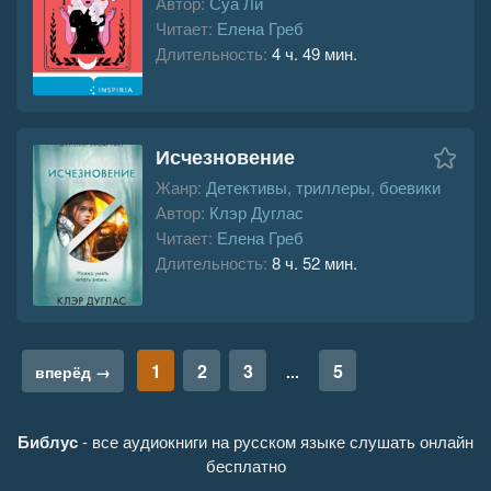
Автор:
Суа Ли
Читает:
Елена Греб
Длительность:
4 ч. 49 мин.
Исчезновение
Жанр:
Детективы, триллеры, боевики
Автор:
Клэр Дуглас
Читает:
Елена Греб
Длительность:
8 ч. 52 мин.
1
2
3
5
вперёд →
...
Библус
- все аудиокниги на русском языке слушать онлайн
бесплатно