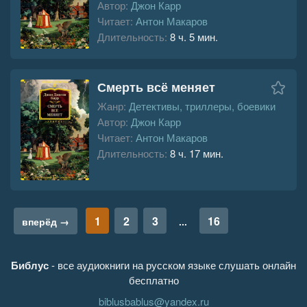
Автор:
Джон Карр
Читает:
Антон Макаров
Длительность:
8 ч. 5 мин.
Смерть всё меняет
Жанр:
Детективы, триллеры, боевики
Автор:
Джон Карр
Читает:
Антон Макаров
Длительность:
8 ч. 17 мин.
1
2
3
16
вперёд →
...
Библус
- все аудиокниги на русском языке слушать онлайн
бесплатно
biblusbablus@yandex.ru