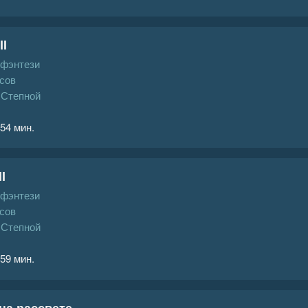
II
 фэнтези
сов
 Степной
 54 мин.
I
 фэнтези
сов
 Степной
 59 мин.
на рассвете