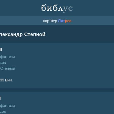
партнер
Лит
рес
лександр Степной
I
 фэнтези
сов
 Степной
 33 мин.
I
 фэнтези
сов