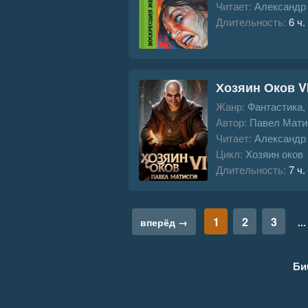
Читает:
Александр
Длительность:
6 ч.
Хозяин Оков V
Жанр:
Фантастика,
Автор:
Павел Мати
Читает:
Александр
Цикл:
Хозяин оков
Длительность:
7 ч.
1
2
3
вперёд →
...
Би