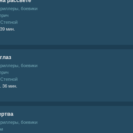
триллеры, боевики
лрич
 Степной
 39 мин.
глаз
триллеры, боевики
лрич
 Степной
. 36 мин.
ертва
триллеры, боевики
ри