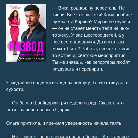
Развод с миллиардером. Крепость из песка 15
15:24
— Вика, родная, ну перестань. Не
кисни. Всё это пустяки! Кому вообще
Развод с миллиардером. Крепость из песка 16
10:26
нужна эта Карина? Мирон не глупый
— он не станет менять тебя на чью-
Развод с миллиардером. Крепость из песка 17
08:57
то жену. У вас шестеро детей, а у
неё всего две дочки. Да и что там
Развод с миллиардером. Крепость из песка 18
08:00
может быть? Работа, поездка, какие-
то встречи, светские мероприятия.
Развод с миллиардером. Крепость из песка 19
07:53
Ты же знаешь, как репортёры любят
раздувать и перевирать.
Я медленно подняла взгляд на подругу. Горло стянуло от
сухости.
— Он был в Швейцарии три недели назад. Сказал, что
летит на переговоры в Цюрих.
Ольга притихла, и прежняя уверенность начала таять.
— Ну… может, переговоры и правда были… А остальное