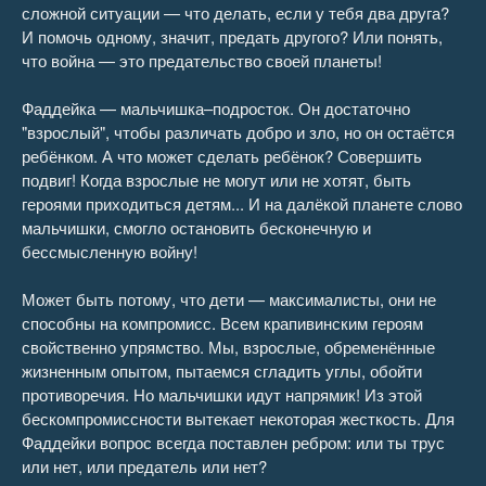
сложной ситуации — что делать, если у тебя два друга?
И помочь одному, значит, предать другого? Или понять,
что война — это предательство своей планеты!
Фаддейка — мальчишка–подросток. Он достаточно
"взрослый", чтобы различать добро и зло, но он остаётся
ребёнком. А что может сделать ребёнок? Совершить
подвиг! Когда взрослые не могут или не хотят, быть
героями приходиться детям... И на далёкой планете слово
мальчишки, смогло остановить бесконечную и
бессмысленную войну!
Может быть потому, что дети — максималисты, они не
способны на компромисс. Всем крапивинским героям
свойственно упрямство. Мы, взрослые, обременённые
жизненным опытом, пытаемся сгладить углы, обойти
противоречия. Но мальчишки идут напрямик! Из этой
бескомпромиссности вытекает некоторая жесткость. Для
Фаддейки вопрос всегда поставлен ребром: или ты трус
или нет, или предатель или нет?