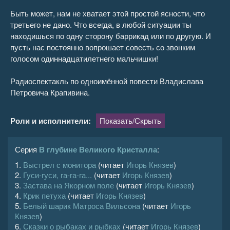
Быть может, нам не хватает этой простой ясности, что
третьего не дано. Что всегда, в любой ситуации ты
находишься по одну сторону баррикад или по другую. И
пусть нас постоянно вопрошает совесть со звонким
голосом одиннадцатилетнего мальчишки!
Радиоспектакль по одноимённой повести Владислава
Петровича Крапивина.
Роли и исполнители:
Показать/Скрыть
Серия
В глубине Великого Кристалла
:
1.
Выстрел с монитора
(читает
Игорь Князев
)
2.
Гуси-гуси, га-га-га...
(читает
Игорь Князев
)
3.
Застава на Якорном поле
(читает
Игорь Князев
)
4.
Крик петуха
(читает
Игорь Князев
)
5.
Белый шарик Матроса Вильсона
(читает
Игорь
Князев
)
6.
Сказки о рыбаках и рыбках
(читает
Игорь Князев
)