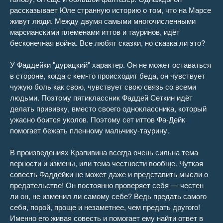
рассказывает Юле странную историю о том, что на Марсе
живут люди. Между двумя самыми многочисленными
марсианскими племенами иттов и тауринов, идёт
бесконечная война. Все любят сказки, но сказка ли это?
У Фаддейки "дурацкий" характер. Он не может оставаться
в стороне, когда с кем-то происходит беда, он чувствует
чужую боль как свою, чувствует свою связь со всеми
людьми. Поэтому пятиклассник Фаддей Сеткин идёт
делать прививку, вместо своего одноклассника, который
ужасно боится уколов. Поэтому сет иттов Фа-Дейк
помогает бежать пленному мальчику-таурину.
В произведениях Крапивина всегда очень сильна тема
верности и измены, или тема честности вообще. Чуткая
совесть Фаддейки не может даже и представить мысли о
предательстве! Он постоянно проверяет себя — честен
ли он, не изменил ли самому себе? Ведь предать самого
себя, порой, проще и незаметнее, чем предать другого!
Именно его живая совесть и помогает ему найти ответ в