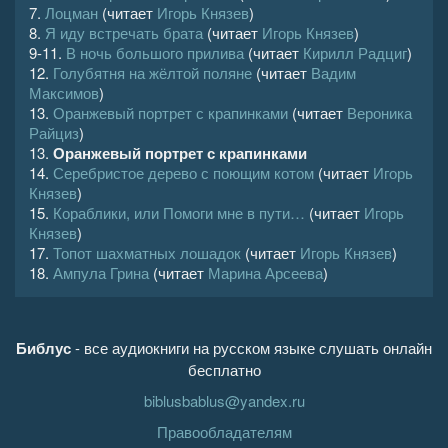
7.
Лоцман
(читает
Игорь Князев
)
8.
Я иду встречать брата
(читает
Игорь Князев
)
9-11.
В ночь большого прилива
(читает
Кирилл Радциг
)
12.
Голубятня на жёлтой поляне
(читает
Вадим
Максимов
)
13.
Оранжевый портрет с крапинками
(читает
Вероника
Райциз
)
13.
Оранжевый портрет с крапинками
14.
Серебристое дерево с поющим котом
(читает
Игорь
Князев
)
15.
Кораблики, или Помоги мне в пути…
(читает
Игорь
Князев
)
17.
Топот шахматных лошадок
(читает
Игорь Князев
)
18.
Ампула Грина
(читает
Марина Арсеева
)
Библус
- все аудиокниги на русском языке слушать онлайн
бесплатно
biblusbablus@yandex.ru
Правообладателям