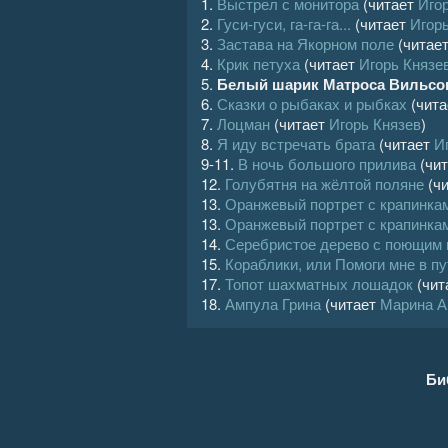
1.
Выстрел с монитора
(читает
Иго
2.
Гуси-гуси, га-га-га...
(читает
Игор
3.
Застава на Якорном поле
(читае
4.
Крик петуха
(читает
Игорь Князе
5.
Белый шарик Матроса Вильсо
6.
Сказки о рыбаках и рыбках
(чит
7.
Лоцман
(читает
Игорь Князев
)
8.
Я иду встречать брата
(читает
И
9-11.
В ночь большого прилива
(чи
12.
Голубятня на жёлтой поляне
(ч
13.
Оранжевый портрет с крапинка
13.
Оранжевый портрет с крапинка
14.
Серебристое дерево с поющим 
15.
Кораблики, или Помоги мне в п
17.
Топот шахматных лошадок
(чит
18.
Ампула Грина
(читает
Марина А
Би