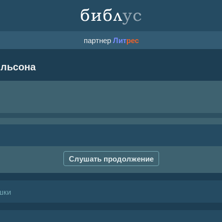
партнер
Лит
рес
ильсона
Слушать продолжение
шки