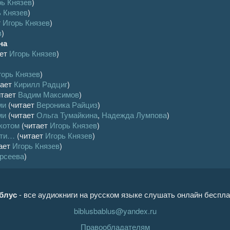
рь Князев
)
ь Князев
)
т
Игорь Князев
)
в
)
на
ает
Игорь Князев
)
горь Князев
)
тает
Кирилл Радциг
)
итает
Вадим Максимов
)
ми
(читает
Вероника Райциз
)
ми
(читает
Ольга Тумайкина
,
Надежда Лумпова
)
котом
(читает
Игорь Князев
)
ути…
(читает
Игорь Князев
)
ает
Игорь Князев
)
рсеева
)
блус
- все аудиокниги на русском языке слушать онлайн беспла
biblusbablus@yandex.ru
Правообладателям