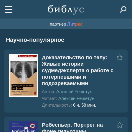
партнер
Лит
рес
Научно-популярное
Доказательство по телу:
Живые истории
судмедэксперта о работе с
потерпевшими и
подозреваемыми
Автор:
Алексей Решетун
Читает:
Алексей Решетун
Длительность:
6 ч. 58 мин.
Робеспьер. Портрет на
фоне гильотины