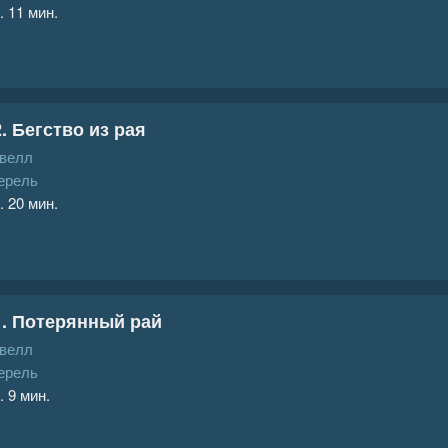
. 11 мин.
2. Бегство из рая
велл
ерель
. 20 мин.
1. Потерянный рай
велл
ерель
. 9 мин.