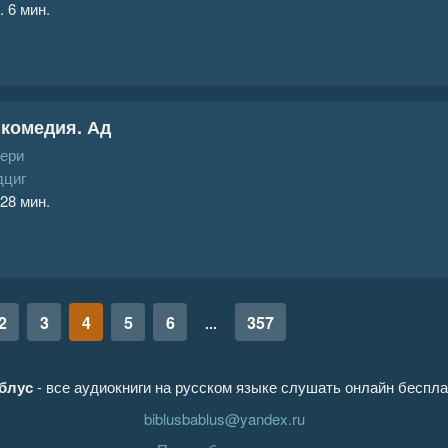
. 6 мин.
комедия. Ад
ьери
дциг
 28 мин.
2
3
4
5
6
357
...
блус
- все аудиокниги на русском языке слушать онлайн беспла
biblusbablus@yandex.ru