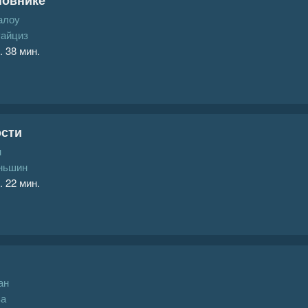
алоу
Райциз
. 38 мин.
ости
н
ньшин
. 22 мин.
ан
за