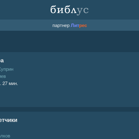
партнер
Лит
рес
ра
Куприн
иев
. 27 мин.
етчики
олков