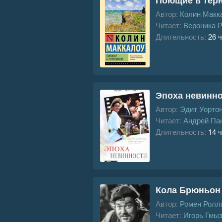
Автор:
Колин Макк
Читает:
Вероника 
Длительность:
26 ч
Эпоха невинн
Автор:
Эдит Уорто
Читает:
Андрей Па
Длительность:
14 ч
Кола Брюньон
Автор:
Ромен Ролл
Читает:
Игорь Гмы