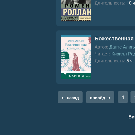
Длительность:
10 ч
Божественная 
Автор:
Данте Алиг
Читает:
Кирилл Ра
Длительность:
5 ч.
1
← назад
вперёд →
Би