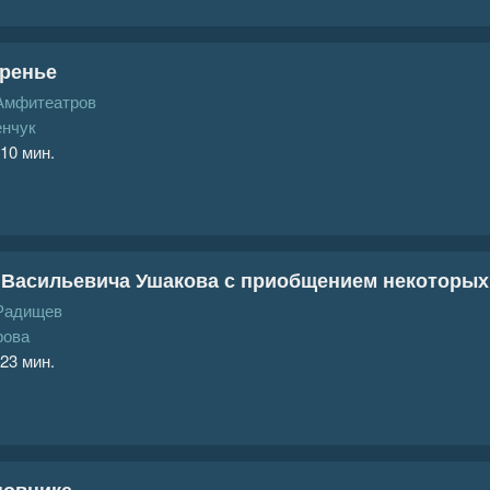
оренье
Амфитеатров
енчук
 10 мин.
Васильевича Ушакова с приобщением некоторых
Радищев
рова
 23 мин.
новнике