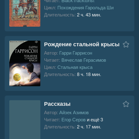
Читает:
BlackTracktorist
Цикл:
Похождения Гарольда Ши
Длительность:
2 ч. 43 мин.
Рождение стальной крысы
Автор:
Гарри Гаррисон
Читает:
Вячеслав Герасимов
Цикл:
Стальная крыса
Длительность:
8 ч. 18 мин.
Рассказы
Автор:
Айзек Азимов
Читает:
Егор Серов
и ещё 3
Длительность:
2 ч. 17 мин.