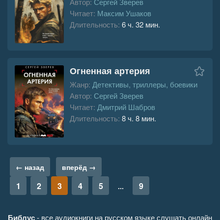
Автор:
Сергей Зверев
Читает:
Максим Ушаков
Длительность:
6 ч. 32 мин.
Огненная артерия
Жанр:
Детективы, триллеры, боевики
Автор:
Сергей Зверев
Читает:
Дмитрий Шабров
Длительность:
8 ч. 8 мин.
← назад
вперёд →
1
2
3
4
5
9
...
Библус
- все аудиокниги на русском языке слушать онлайн