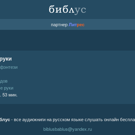
партнер
Лит
рес
 руки
 фэнтези
дов
е руки
. 53 мин.
блус
- все аудиокниги на русском языке слушать онлайн беспла
biblusbablus@yandex.ru