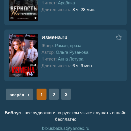
Читает:
Арабика
Длительность:
8 ч. 28 мин.
Измена.ru
Жанр:
Роман, проза
Автор:
Ольга Рузанова
Читает:
Анна Летура
Длительность:
6 ч. 9 мин.
1
2
3
вперёд →
Библус
- все аудиокниги на русском языке слушать онлайн
бесплатно
biblusbablus@yandex.ru