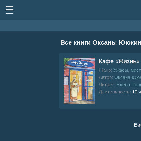
Все книги Оксаны Ююки
Кафе «Жизнь»
Жанр:
Ужасы, мист
Автор:
Оксана Юю
Читает:
Елена Пол
Длительность:
10 ч
Би