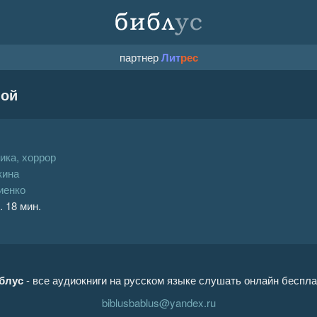
партнер
Лит
рес
ной
ика, хоррор
кина
иенко
. 18 мин.
блус
- все аудиокниги на русском языке слушать онлайн беспла
biblusbablus@yandex.ru