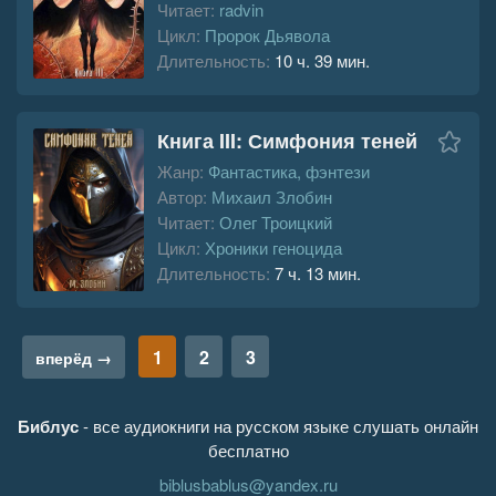
Читает:
radvin
Цикл:
Пророк Дьявола
Длительность:
10 ч. 39 мин.
Книга III: Симфония теней
Жанр:
Фантастика, фэнтези
Автор:
Михаил Злобин
Читает:
Олег Троицкий
Цикл:
Хроники геноцида
Длительность:
7 ч. 13 мин.
1
2
3
вперёд →
Библус
- все аудиокниги на русском языке слушать онлайн
бесплатно
biblusbablus@yandex.ru