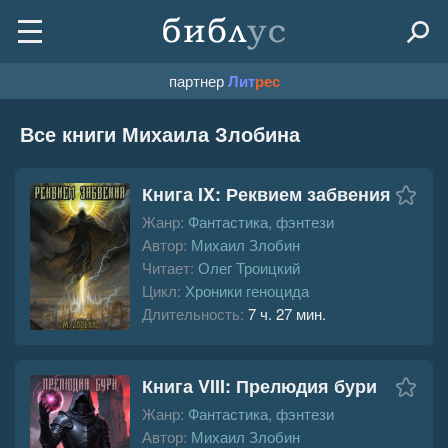
партнер
Лит
рес
Все книги Михаила Злобина
Книга IX: Реквием забвения
Жанр:
Фантастика, фэнтези
Автор:
Михаил Злобин
Читает:
Олег Троицкий
Цикл:
Хроники геноцида
Длительность:
7 ч. 27 мин.
Книга VIII: Прелюдия бури
Жанр:
Фантастика, фэнтези
Автор:
Михаил Злобин