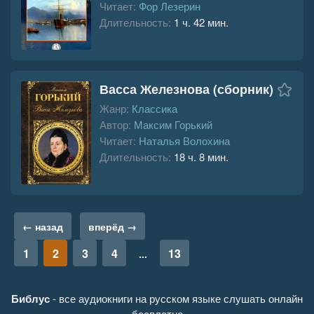
Читает:
Фор Лезерин
Длительность:
1 ч. 42 мин.
Васса Железнова (сборник)
Жанр:
Классика
Автор:
Максим Горький
Читает:
Наталья Волохина
Длительность:
18 ч. 8 мин.
← назад
вперёд →
1
2
3
4
13
...
Библус
- все аудиокниги на русском языке слушать онлайн
бесплатно