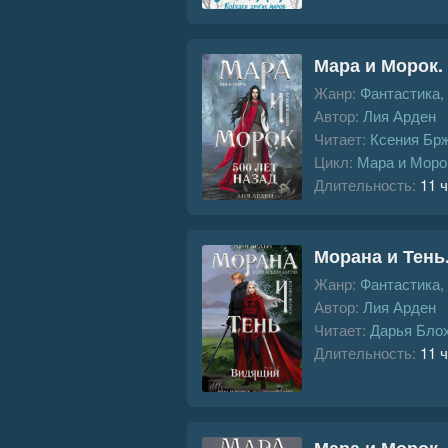
Мара и Морок. 
Жанр:
Фантастика,
Автор:
Лия Арден
Читает:
Ксения Бр
Цикл:
Мара и Моро
Длительность:
11 ч
Морана и Тень
Жанр:
Фантастика,
Автор:
Лия Арден
Читает:
Дарья Бло
Длительность:
11 ч
Мара и Морок.