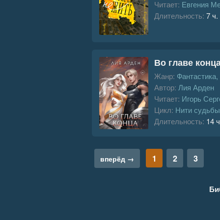
Читает:
Евгения М
Длительность:
7 ч.
Во главе конц
Жанр:
Фантастика,
Автор:
Лия Арден
Читает:
Игорь Серг
Цикл:
Нити судьбы
Длительность:
14 ч
1
2
3
вперёд →
Би