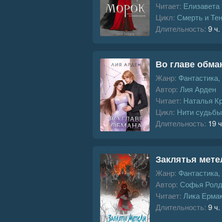
Читает:
Елизавета
Цикл:
Смерть и Те
Длительность:
9 ч.
Во главе обма
Жанр:
Фантастика,
Автор:
Лия Арден
Читает:
Наталья К
Цикл:
Нити судьбы
Длительность:
19 ч
Заклятья мете
Жанр:
Фантастика,
Автор:
Софья Ролд
Читает:
Лика Ерма
Длительность:
9 ч.