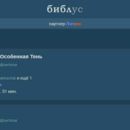
партнер
Лит
рес
 Особенная Тень
 фэнтези
мекалов
и ещё 1
к
. 51 мин.
 фэнтези