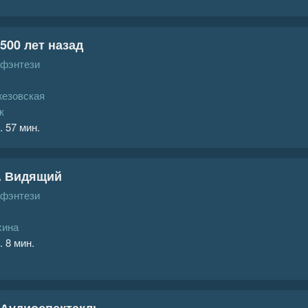
500 лет назад
 фэнтези
жезовская
к
. 57 мин.
. Видящий
 фэнтези
хина
. 8 мин.
 Аудиоспектакль