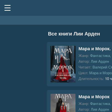
Все книги Лии Арден
Мара и Морок.
Жанр:
Фантастика,
Автор:
Лия Арден
Читает:
Валерий С
Цикл:
Мара и Моро
Длительность:
10 ч
Мара и Морок
Жанр:
Фантастика,
Автор:
Лия Арден