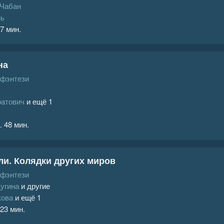
 Чабан
нь
 7 мин.
на
 фэнтези
ратович
и ещё 1
. 48 мин.
ли. Колядки других миров
 фэнтези
угина
и другие
кова
и ещё 1
 23 мин.