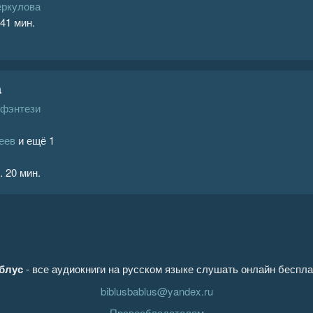
еркулова
 41 мин.
а
 фэнтези
еев
и ещё 1
. 20 мин.
блус
- все аудиокниги на русском языке слушать онлайн беспла
biblusbablus@yandex.ru
Правообладателям