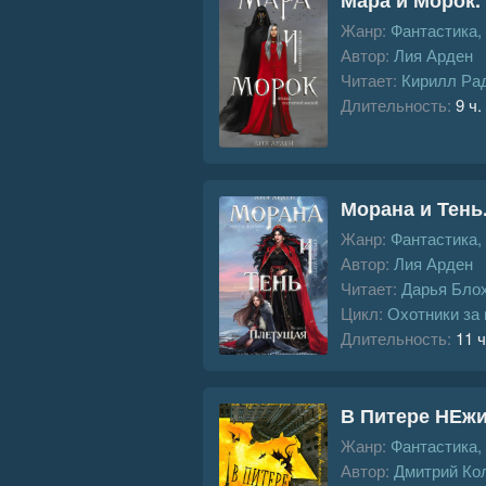
Жанр:
Фантастика,
Автор:
Лия Арден
Читает:
Кирилл Ра
Длительность:
9 ч.
Морана и Тень
Жанр:
Фантастика,
Автор:
Лия Арден
Читает:
Дарья Бло
Цикл:
Охотники за
Длительность:
11 ч
В Питере НЕж
Жанр:
Фантастика,
Автор:
Дмитрий Ко