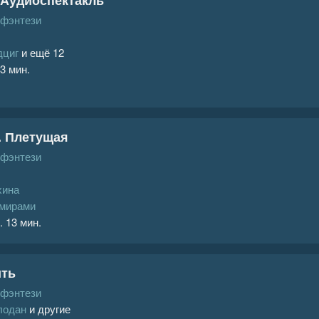
 фэнтези
дциг
и ещё 12
 3 мин.
. Плетущая
 фэнтези
хина
 мирами
. 13 мин.
ить
 фэнтези
лодан
и другие