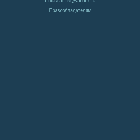
biblusbablus@yandex.ru
Правообладателям