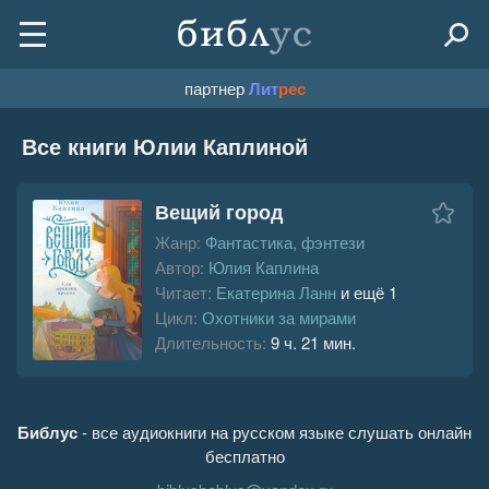
партнер
Лит
рес
Все книги Юлии Каплиной
Вещий город
Жанр:
Фантастика, фэнтези
Автор:
Юлия Каплина
Читает:
Екатерина Ланн
и ещё 1
Цикл:
Охотники за мирами
Длительность:
9 ч. 21 мин.
Библус
- все аудиокниги на русском языке слушать онлайн
бесплатно