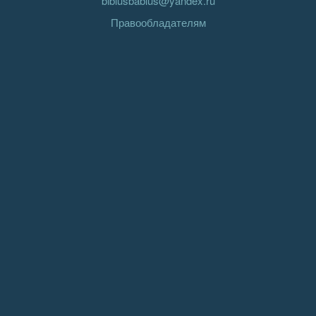
biblusbablus@yandex.ru
Правообладателям