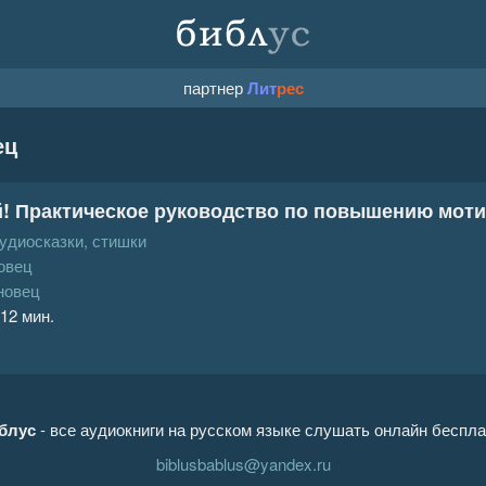
партнер
Лит
рес
ец
! Практическое руководство по повышению мот
аудиосказки, стишки
овец
новец
 12 мин.
блус
- все аудиокниги на русском языке слушать онлайн беспла
biblusbablus@yandex.ru