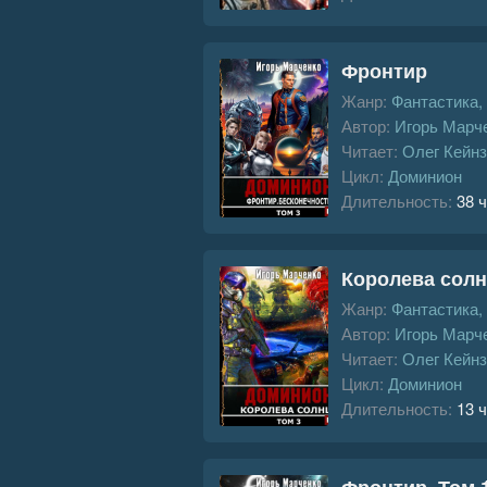
Фронтир
Жанр:
Фантастика,
Автор:
Игорь Марч
Читает:
Олег Кейнз
Цикл:
Доминион
Длительность:
38 ч
Королева солн
Жанр:
Фантастика,
Автор:
Игорь Марч
Читает:
Олег Кейнз
Цикл:
Доминион
Длительность:
13 ч
Фронтир. Том 