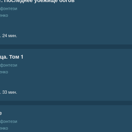
 фэнтези
енко
. 24 мин.
ца. Том 1
 фэнтези
енко
. 33 мин.
е
 фэнтези
енко