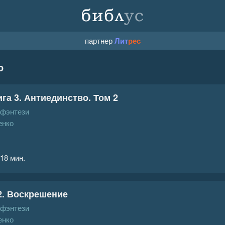
партнер
Лит
рес
о
га 3. Антиединство. Том 2
 фэнтези
енко
 18 мин.
2. Воскрешение
 фэнтези
енко