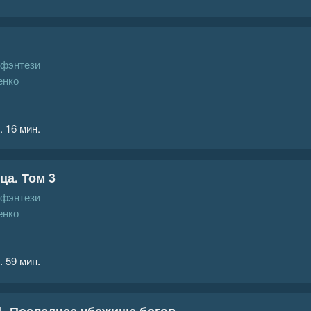
 фэнтези
енко
. 16 мин.
ца. Том 3
 фэнтези
енко
. 59 мин.
1. Последнее убежище богов