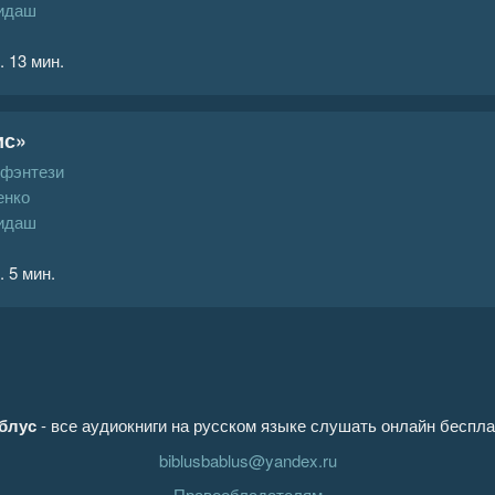
идаш
. 13 мин.
ис»
 фэнтези
енко
идаш
. 5 мин.
блус
- все аудиокниги на русском языке слушать онлайн беспла
biblusbablus@yandex.ru
Правообладателям