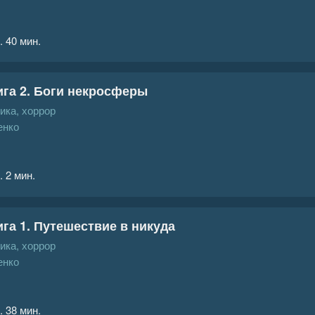
. 40 мин.
ига 2. Боги некросферы
ика, хоррор
енко
. 2 мин.
ига 1. Путешествие в никуда
ика, хоррор
енко
. 38 мин.