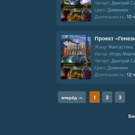
Читает:
Дмитрий С
Цикл:
Доминион
Длительность:
10 ч
Проект «Генез
Жанр:
Фантастика,
Автор:
Игорь Марч
Читает:
Дмитрий С
Цикл:
Доминион
Длительность:
12 ч
1
2
3
вперёд →
Би