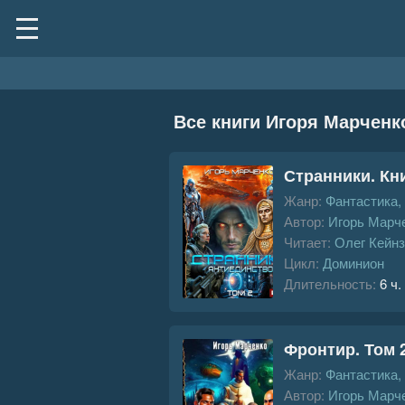
Все книги Игоря Марченк
Странники. Кни
Жанр:
Фантастика,
Автор:
Игорь Марч
Читает:
Олег Кейнз
Цикл:
Доминион
Длительность:
6 ч.
Фронтир. Том 
Жанр:
Фантастика,
Автор:
Игорь Марч