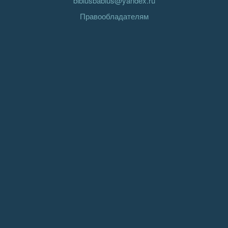
biblusbablus@yandex.ru
Правообладателям