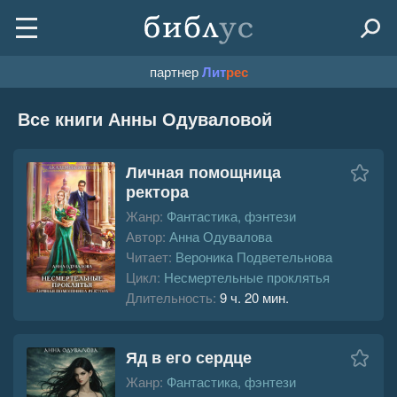
партнер
Лит
рес
Все книги Анны Одуваловой
Личная помощница
ректора
Жанр:
Фантастика, фэнтези
Автор:
Анна Одувалова
Читает:
Вероника Подветельнова
Цикл:
Несмертельные проклятья
Длительность:
9 ч. 20 мин.
Яд в его сердце
Жанр:
Фантастика, фэнтези