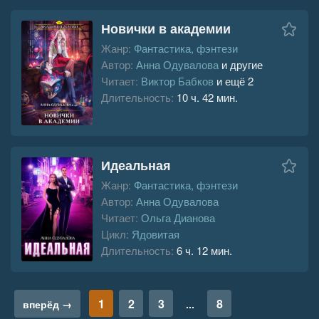
Новички в академии
Жанр:
Фантастика, фэнтези
Автор:
Анна Одувалова
и другие
Читает:
Виктор Бабков
и ещё 2
Длительность:
10 ч. 42 мин.
Идеальная
Жанр:
Фантастика, фэнтези
Автор:
Анна Одувалова
Читает:
Ольга Дианова
Цикл:
Ядовитая
Длительность:
6 ч. 12 мин.
1
2
3
8
вперёд →
...