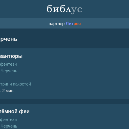
партнер
Лит
рес
ерчень
авантюры
 фэнтези
 Черчень
триг и пакостей
. 2 мин.
тёмной феи
 фэнтези
 Черчень