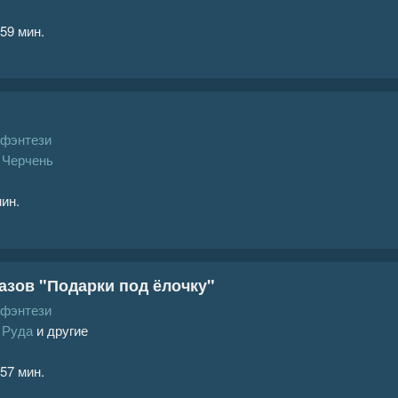
 59 мин.
 фэнтези
 Черчень
мин.
азов "Подарки под ёлочку"
 фэнтези
 Руда
и другие
 57 мин.