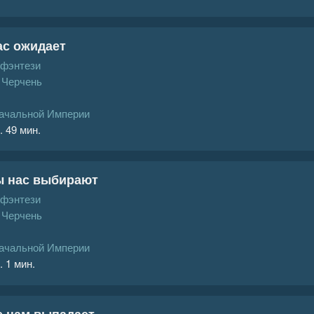
ас ожидает
 фэнтези
 Черчень
ачальной Империи
. 49 мин.
ы нас выбирают
 фэнтези
 Черчень
ачальной Империи
. 1 мин.
е нам выпадает