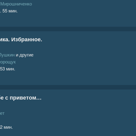
 Мирошниченко
. 55 мин.
ка. Избранное.
Пушкин
и другие
Форощук
 53 мин.
бе с приветом…
ет
 2 мин.