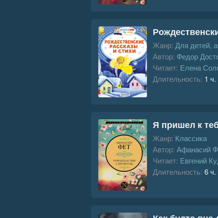
Рождественски
Жанр:
Для детей, 
Автор:
Федор Дост
Читает:
Елена Сол
Длительность:
1 ч.
Я пришел к те
Жанр:
Классика
Автор:
Афанасий Ф
Читает:
Евгений К
Длительность:
6 ч.
Как будто вне