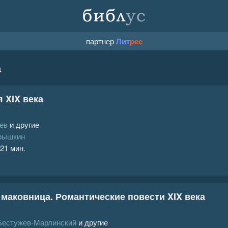
партнер
Лит
рес
а
 XIX века
ев
и другие
рышкин
 21 мин.
маковница. Романтические повести XIX века
Бестужев-Марлинский
и другие