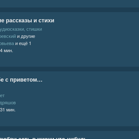
е рассказы и стихи
аудиосказки, стишки
оевский
и другие
овьева
и ещё 1
 4 мин.
бе с приветом…
ет
удряшов
 31 мин.
 любви есть в жизни что-нибудь…