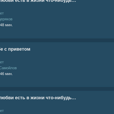
ет
еряков
 48 мин.
бе с приветом
ет
Самойлов
 46 мин.
 любви есть в жизни что-нибудь…
ет