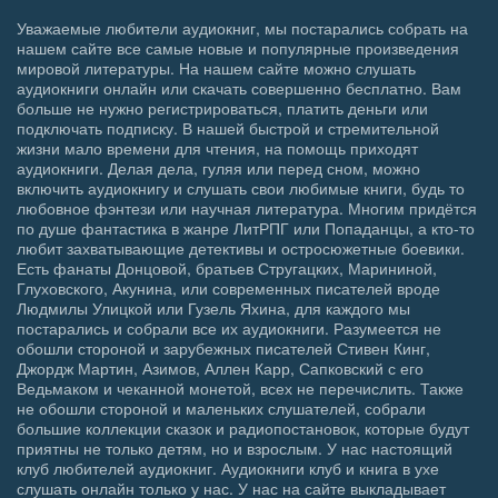
Уважаемые любители аудиокниг, мы постарались собрать на
нашем сайте все самые новые и популярные произведения
мировой литературы. На нашем сайте можно слушать
аудиокниги онлайн или скачать совершенно бесплатно. Вам
больше не нужно регистрироваться, платить деньги или
подключать подписку. В нашей быстрой и стремительной
жизни мало времени для чтения, на помощь приходят
аудиокниги. Делая дела, гуляя или перед сном, можно
включить аудиокнигу и слушать свои любимые книги, будь то
любовное фэнтези или научная литература. Многим придётся
по душе фантастика в жанре ЛитРПГ или Попаданцы, а кто-то
любит захватывающие детективы и остросюжетные боевики.
Есть фанаты Донцовой, братьев Стругацких, Марининой,
Глуховского, Акунина, или современных писателей вроде
Людмилы Улицкой или Гузель Яхина, для каждого мы
постарались и собрали все их аудиокниги. Разумеется не
обошли стороной и зарубежных писателей Стивен Кинг,
Джордж Мартин, Азимов, Аллен Карр, Сапковский с его
Ведьмаком и чеканной монетой, всех не перечислить. Также
не обошли стороной и маленьких слушателей, собрали
большие коллекции сказок и радиопостановок, которые будут
приятны не только детям, но и взрослым. У нас настоящий
клуб любителей аудиокниг. Аудиокниги клуб и книга в ухе
слушать онлайн только у нас. У нас на сайте выкладывает