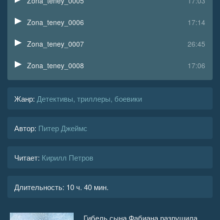
Zona_teney_0005
17:03
Zona_teney_0006
17:14
Zona_teney_0007
26:45
Zona_teney_0008
17:06
Zona_teney_0009
33:50
Жанр
:
Детективы, триллеры, боевики
Zona_teney_0010
24:56
Автор:
Питер Джеймс
Zona_teney_0011
17:30
Zona_teney_0012
19:26
Читает:
Кирилл Петров
Zona_teney_0013
20:46
Длительность:
10 ч. 40 мин.
Zona_teney_0014
10:32
Zona_teney_0015
22:23
Гибель сына Фабиана разрушила