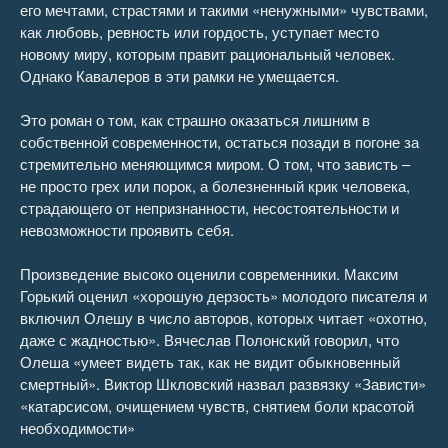
его мечтами, страстями и такими «ненужными» чувствами,
26
06:25
как любовь, ревность или гордость, уступает место
новому миру, которым правит рациональный человек.
27
05:52
Однако Кавалеров в эти рамки не умещается.
Это роман о том, как страшно оказаться лишним в
собственной современности, остаться позади в погоне за
стремительно меняющимся миром. О том, что зависть –
не просто грех или порок, а болезненный крик человека,
страдающего от непризнанности, несостоятельности и
невозможности проявить себя.
Произведение высоко оценили современники. Максим
Горький оценил «хорошую дерзость» молодого писателя и
включил Олешу в число авторов, которых читает «охотно,
даже с жадностью». Вячеслав Полонский говорил, что
Олеша «умеет видеть так, как не видит обыкновенный
смертный». Виктор Шкловский назвал развязку «Зависти»
«катарсисом, очищением чувств, снятием боли красотой
необходимости»