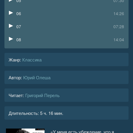
05
07:30
06
14:26
07
07:28
08
14:04
09
09:27
Жанр
:
Классика
10
06:32
Автор:
Юрий Олеша
11
18:37
12
07:48
Читает:
Григорий Перель
13
09:16
Длительность:
5 ч. 16 мин.
14
06:12
15
09:05
«У меня есть убеждение, что я