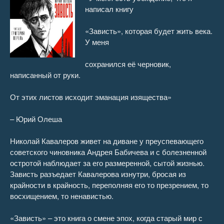
написал книгу
16
17:46
«Зависть», которая будет жить века.
17
12:15
У меня
18
15:57
сохранился её черновик,
написанный от руки.
19
20:39
От этих листов исходит эманация изящества»
20
10:15
– Юрий Олеша
21
38:05
Николай Кавалеров живет на диване у преуспевающего
22
13:49
советского чиновника Андрея Бабичева и с болезненной
остротой наблюдает за его размеренной, сытой жизнью.
23
14:21
Зависть разъедает Кавалерова изнутри, бросая из
крайности в крайность, переполняя его то презрением, то
24
10:34
восхищением, то ненавистью.
25
07:07
«Зависть» – это книга о смене эпох, когда старый мир с