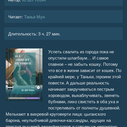
Читает:
Танья Мун
Длительность:
3 ч. 27 мин.
Успеть свалить из города пока не
опустили шлагбаум… И самое
главное – не забыть кошку. Потому
что все в жизни зависит от кошек. По
крайней мере, у Таньки, героини этой
повести. А дальше реальность
начинает закручиваться пестрым
хороводом, выкаблучивать, звенеть
бубнами, лихо свистеть в оба уха и
постреливать от полноты душевной.
Мелькают в вихревой круговерти лица: цыганского
барона, неулыбчивой девочки-кассандры, идущих на
приступ рыцарей-дезинфекторов и совсем уж непонятно