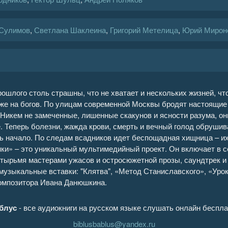
 Сулимов
,
Светлана Шаклеина
,
Григорий Метелица
,
Юрий Мирон
рошлого столь страшны, что не хватает и нескольких жизней, чт
аже на богов. По улицам современной Москвы бродят настоящие
 Никем не замеченные, лишенные скакунов и ясности разума, он
 Теперь болезни, жажда крови, смерть и вечный голод обрушив
ь начало. По следам всадников идет беспощадная хищница – и
ки» – это уникальный мультимедийный проект. Он включает в с
тырьмя мастерами ужасов и остросюжетной прозы, саундтрек и 
узыкальные вставки: "Клятва", «Метод Станиславского», «Уроки
омпозитора Ивана Данюшкина.
блус
- все аудиокниги на русском языке слушать онлайн беспла
biblusbablus@yandex.ru