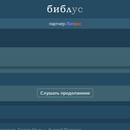
партнер
Лит
рес
Слушать продолжение
одников
,
Гектор Шульц
,
Андрей Поляков