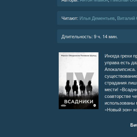
Читают:
Илья Дементьев
,
Виталий
Длительность:
9 ч. 14 мин.
Иногда грехи п
управа есть д
Апокалипсиса.
существование.
страдания лиш
мести! «Всадни
соавторстве че
использованы м
«Новый эон» к
Би