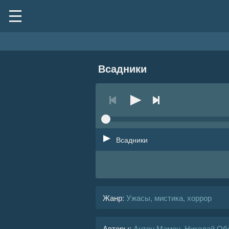
Всадники
Всадники
Жанр
:
Ужасы, мистика, хоррор
Авторы:
Антон Мамон
,
Николай Об