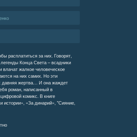
енко
обы расплатиться за них. Говорят,
 легенды Конца Света – всадники
и влачат жалкое человеческое
аются на них самих. Но эти
х давняя жертва… И она жаждет
ебя роман, написанный в
цифровой комикс. В книге
 истории», «За динарий», "Сияние,
тно