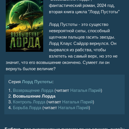
фантастический роман, 2024 год,
Возвышение Лорда 16
29:28
вторая книга цикла "Лорд Пустоты"
Возвышение Лорда 17
28:07
Лорд Пустоты - это существо
невероятной силы, способный
Возвышение Лорда 18
27:36
щелчком пальцев гасить звезды.
Лорд Клаус Сайдор вернулся. Он
Возвышение Лорда 19
28:21
вырвался из рабства, чтобы
взлететь на самый верх, но это не
Возвышение Лорда 20
26:48
значит, что его возвышение окончено. Сумеет ли он
вернуть былое величие?
Возвышение Лорда 21
30:52
Серия
Лорд Пустоты
:
Возвышение Лорда 22
21:22
1.
Возвращение Лорда
(читает
Наталья Парий
)
2.
Возвышение Лорда
3.
Контроль Лорда
(читает
Наталья Парий
)
4.
Борьба Лорда
(читает
Наталья Парий
)
- все аудиокниги на русском языке слушать онлайн