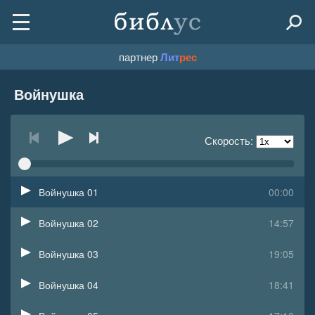
партнер
Лит
рес
Войнушка
Скорость:
Войнушка 01
00:00
Войнушка 02
14:57
Войнушка 03
19:05
Войнушка 04
18:41