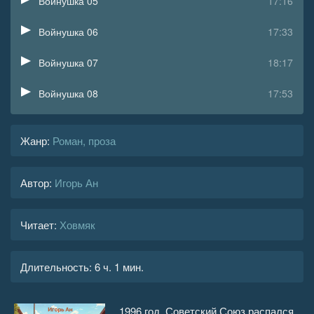
Войнушка 05
17:16
Войнушка 06
17:33
Войнушка 07
18:17
Войнушка 08
17:53
Войнушка 09
23:22
Жанр
:
Роман, проза
Войнушка 10
15:01
Автор:
Игорь Ан
Войнушка 11
15:10
Войнушка 12
19:46
Читает:
Ховмяк
Войнушка 13
16:25
Длительность:
6 ч. 1 мин.
Войнушка 14
21:26
Войнушка 15
09:37
1996 год. Советский Союз распался,