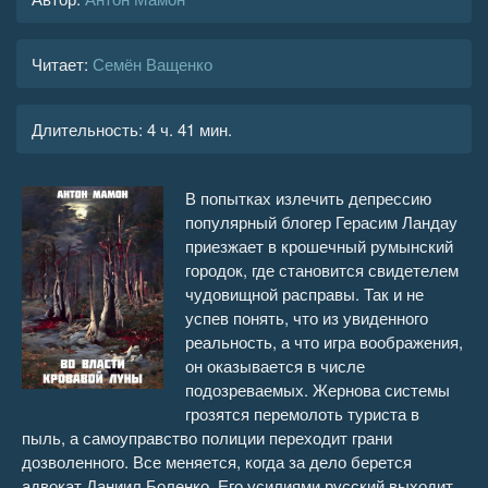
Читает:
Семён Ващенко
Длительность:
4 ч. 41 мин.
В попытках излечить депрессию
популярный блогер Герасим Ландау
приезжает в крошечный румынский
городок, где становится свидетелем
чудовищной расправы. Так и не
успев понять, что из увиденного
реальность, а что игра воображения,
он оказывается в числе
подозреваемых. Жернова системы
грозятся перемолоть туриста в
пыль, а самоуправство полиции переходит грани
дозволенного. Все меняется, когда за дело берется
адвокат Даниил Боленко. Его усилиями русский выходит