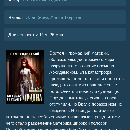
Читают:
Олег Кейнз
,
Алиса Тверская
Длительность:
11 ч. 25 мин.
Эритея – громадный материк,
обломок некогда огромного мира,
разрушенного в давние времена
Архидемоном. Эта катастрофа
произошла больше тысячи оборотов
назад, когда в мир пришли Новые
боги. Они-то и повергли чудовище.
Порядок выстоял, легионы хаоса
отступили, но Враг с поражением не
смирился. Не так давно Эритею
потрясла цепь необъяснимых катаклизмов, результатом
чего стало разделение материка широкой полосой
Поганой земли и исчезновение Кенайского герцогства, на