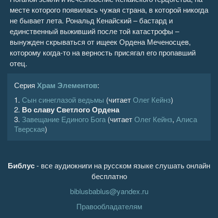
месте которого появилась чужая страна, в которой никогда
не бывает лета. Рональд Кенайский – бастард и
единственный выживший после той катастрофы –
вынужден скрываться от ищеек Ордена Меченосцев,
которому когда-то на верность присягал его пропавший
отец.
Серия
Храм Элементов
:
1.
Сын синеглазой ведьмы
(читает
Олег Кейнз
)
2.
Во славу Светлого Ордена
3.
Завещание Единого Бога
(читает
Олег Кейнз
,
Алиса
Тверская
)
Библус
- все аудиокниги на русском языке слушать онлайн
бесплатно
biblusbablus@yandex.ru
Правообладателям