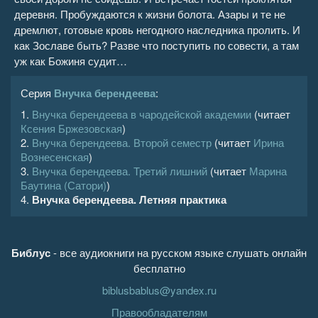
деревня. Пробуждаются к жизни болота. Азары и те не
дремлют, готовые кровь негодного наследника пролить. И
как Зославе быть? Разве что поступить по совести, а там
уж как Божиня судит…
Серия
Внучка берендеева
:
1.
Внучка берендеева в чародейской академии
(читает
Ксения Бржезовская
)
2.
Внучка берендеева. Второй семестр
(читает
Ирина
Вознесенская
)
3.
Внучка берендеева. Третий лишний
(читает
Марина
Баутина (Сатори)
)
4.
Внучка берендеева. Летняя практика
Библус
- все аудиокниги на русском языке слушать онлайн
бесплатно
biblusbablus@yandex.ru
Правообладателям