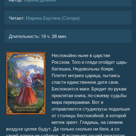
Читает:
Марина Баутина (Сатори)
Длительность:
19 ч. 28 мин.
Неспокойно ныне в царстве
Росском. Того и гляди отойдет царь-
батюшка. Недовольны бояре.
Плетет интриги царица, пытаясь
спасти единственное дитя свое.
Беспокоятся маги. Бродит по рукам
проклятая книга, по-своему судьбы
мира перекраивая. Вот и
отправляются студиозусы подальше
от столицы беспокойной, в которой
мятеж зреет. Глядишь, на свежем
воздухе целее будут. Да только сколько ни беги, а со
своей дороги не сойдешь. И встречает гостей проклятая