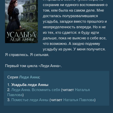
сохранив ни единого воспоминания о
Усадьба леди Анны 16
09:36
том, кем была на самом деле. Мне
досталась полуразвалившаяся
Усадьба леди Анны 17
06:32
усадьба, загадки вместо прошлого и
неопределенность впереди. Но я не
Усадьба леди Анны 18
07:45
из тех, кто сдается: я буду идти
дальше, пока не выясню о себе все,
Усадьба леди Анны 19
12:52
что возможно. А заодно подниму
усадьбу из руин. У меня получится.
Усадьба леди Анны 20
06:41
Я справлюсь. Я сильная.
Усадьба леди Анны 21
07:45
Первый том цикла «Леди Анна».
Усадьба леди Анны 22
09:41
Серия
Леди Анна
:
1.
Усадьба леди Анны
Усадьба леди Анны 23
07:24
2.
Леди Анна. Вспомнить себя
(читает
Наталья
Павлова
)
Усадьба леди Анны 24
04:17
3.
Поместье леди Анны
(читает
Наталья Павлова
)
Усадьба леди Анны 25
06:24