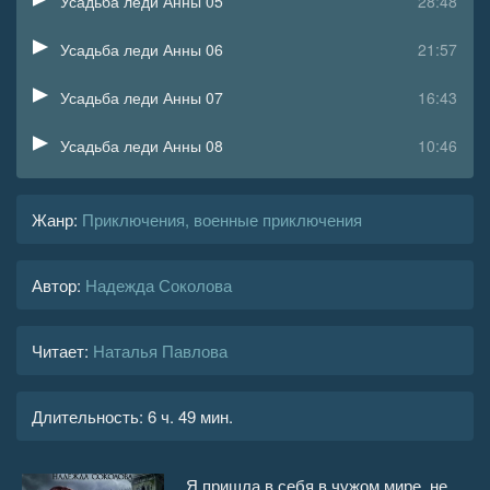
Усадьба леди Анны 05
28:48
Усадьба леди Анны 06
21:57
Усадьба леди Анны 07
16:43
Усадьба леди Анны 08
10:46
Усадьба леди Анны 09
17:12
Жанр
:
Приключения, военные приключения
Усадьба леди Анны 10
16:59
Автор:
Надежда Соколова
Усадьба леди Анны 11
21:13
Усадьба леди Анны 12
20:32
Читает:
Наталья Павлова
Усадьба леди Анны 13
10:02
Длительность:
6 ч. 49 мин.
Усадьба леди Анны 14
11:42
Усадьба леди Анны 15
08:04
Я пришла в себя в чужом мире, не