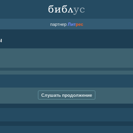
партнер
Лит
рес
ы
Слушать продолжение