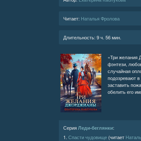
Читает:
Наталья Фролова
Длительность:
9 ч. 56 мин.
«Три желания 
фэнтези, любо
случайная опло
подозревают в 
заставить пожа
обелить его им
Серия
Леди-беглянки
:
1.
Спасти чудовище
(читает
Натал