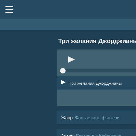
Три желания Джорджиан
Три желания Джорджианы
Жанр
:
Фантастика, фэнтези
Автор:
Екатерина Каблукова