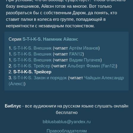
базу внешников, Айвэн готов на многое. Вот только
разобраться бы с собственным Даром, да понять, кто
ставит палки в колеса его группе, попадающей в
неприятности с незавидным постоянством.
Серия
S-T-I-K-S. Наемник Айвэн
:
1.
S-T-I-K-S. Внешник
(читает
Артём Иванов
)
1.
S-T-I-K-S. Внешник
(читает
FAN12
)
1.
S-T-I-K-S. Внешник
(читает
Вадим Пугачев
)
2.
S-T-I-K-S. Трейсер
(читает
Альберт Фомин (Fan12)
)
2.
S-T-I-K-S. Трейсер
3.
S-T-I-K-S. Закон и порядок
(читает
Чайцын Александр
(Алекс)
)
Библус
- все аудиокниги на русском языке слушать онлайн
бесплатно
biblusbablus@yandex.ru
Правообладателям