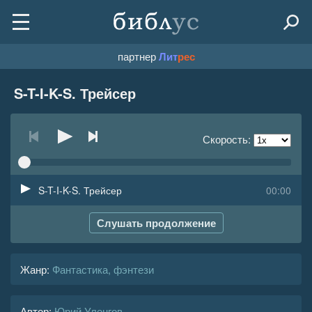
партнер
Лит
рес
S-T-I-K-S. Трейсер
Скорость:
S-T-I-K-S. Трейсер
00:00
Слушать продолжение
Жанр
:
Фантастика, фэнтези
Автор:
Юрий Уленгов